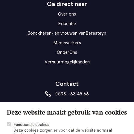
Ga direct naar
Over ons
Educatie
Jonckheren- en vrouwen vanBeresteyn
Medewerkers
OnderOns
Verhuurmogelijkheden
Contact
0598 - 63 45 66
vanberesteyn@veendam.nl
Deze website maakt gebruik van cookies
Museumplein 5a
9641 AD Veendam
Functionele cookies
Deze cookies zorgen er voor dat de website normaal