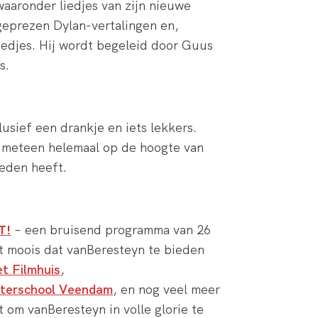
waaronder liedjes van zijn nieuwe
lgeprezen Dylan-vertalingen en,
edjes. Hij wordt begeleid door Guus
s.
usief een drankje en iets lekkers.
t meteen helemaal op de hoogte van
eden heeft.
T!
– een bruisend programma van 26
et moois dat vanBeresteyn te bieden
et Filmhuis
,
aterschool Veendam
, en nog veel meer
t om vanBeresteyn in volle glorie te