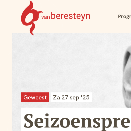
Navigatie
Prog
overslaan
Theater
vanBeresteyn
Geweest
Za 27 sep '25
Seizoenspre