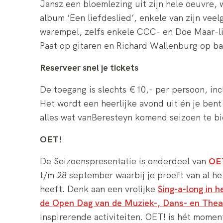
Jansz een bloemlezing uit zijn hele oeuvre, 
album ‘Een liefdeslied’, enkele van zijn vee
warempel, zelfs enkele CCC- en Doe Maar-li
Paat op gitaren en Richard Wallenburg op ba
Reserveer snel je tickets
De toegang is slechts €10,- per persoon, incl
Het wordt een heerlijke avond uit én je ben
alles wat vanBeresteyn komend seizoen te bi
OET!
De Seizoenspresentatie is onderdeel van
OE
t/m 28 september waarbij je proeft van al h
heeft. Denk aan een vrolijke
Sing-a-long in h
de Open Dag van de Muziek-, Dans- en The
inspirerende activiteiten. OET! is hét momen