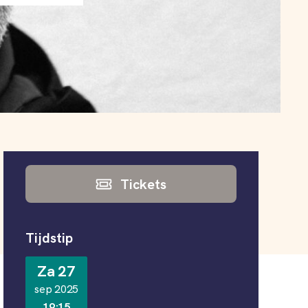
Informatie
Tickets
Tijdstip
Za 27
sep 2025
19:15