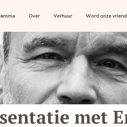
ramma
Over
Verhuur
Word onze vriend
sentatie met E