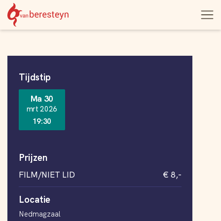
Theater
Open
Navigatie
vanBeresteyn
menu
overslaan
Informatie
Tijdstip
Ma 30
mrt 2026
19:30
Prijzen
FILM/NIET LID
€ 8,-
Locatie
Nedmagzaal