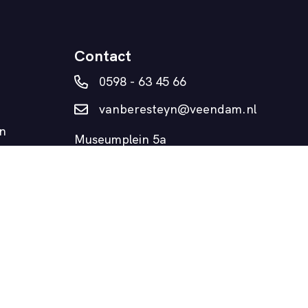
Contact
0598 - 63 45 66
vanberesteyn@veendam.nl
n
Museumplein 5a
9641 AD Veendam