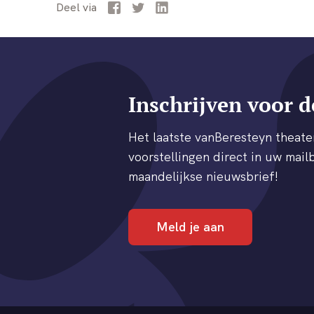
Facebook
Twitter
LinkedIn
Deel
via
Inschrijven voor d
Het laatste vanBeresteyn thea
voorstellingen direct in uw mailb
maandelijkse nieuwsbrief!
Meld je aan