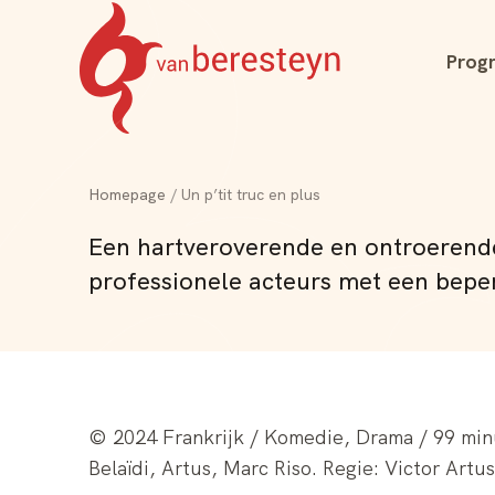
Navigatie
Prog
overslaan
Theater
vanBeresteyn
Homepage
Un p’tit truc en plus
Een hartveroverende en ontroerende
professionele acteurs met een bepe
© 2024 Frankrijk / Komedie, Drama / 99 minut
Belaïdi, Artus, Marc Riso. Regie: Victor Artus