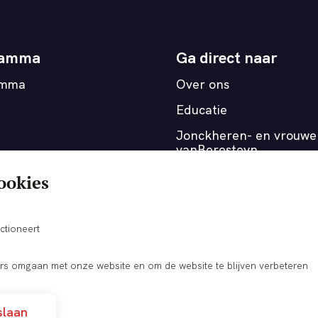
ramma
Ga direct naar
amma
Over ons
Educatie
Jonckheren- en vrouwe
vanBeresteyn
Medewerkers
ookies
OnderOns
Verhuurmogelijkheden
ctioneert
s omgaan met onze website en om de website te blijven verbeteren
slaan