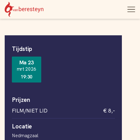
Theater
Open
Navigatie
vanBeresteyn
menu
overslaan
Informatie
Tijdstip
Ma 23
mrt 2026
19:30
Prijzen
FILM/NIET LID
€ 8,-
Locatie
Nedmagzaal