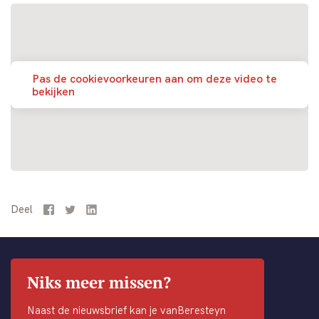
Pas de cookievoorkeuren aan om deze video te
bekijken
Deel
Facebook
Twitter
LinkedIn
Niks meer missen?
Naast de nieuwsbrief kan je vanBeresteyn