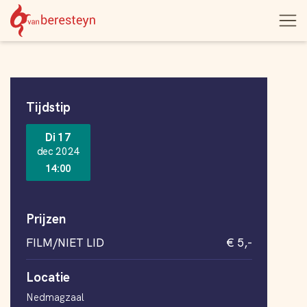
Theater
Open
Navigatie
vanBeresteyn
menu
overslaan
Informatie
Tijdstip
Di 17
dec 2024
14:00
Prijzen
FILM/NIET LID
€ 5,-
Locatie
Nedmagzaal