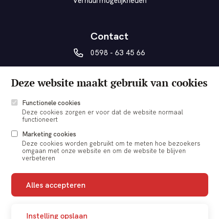
Verhuurmogelijkheden
Contact
0598 - 63 45 66
vanberesteyn@veendam.nl
Deze website maakt gebruik van cookies
Museumplein 5a
9641 AD Veendam
Functionele cookies
Deze cookies zorgen er voor dat de website normaal
functioneert
Marketing cookies
Deze cookies worden gebruikt om te meten hoe bezoekers
omgaan met onze website en om de website te blijven
© 2026 vanBeresteyn Veendam
verbeteren
Cookie voorkeuren
Alles accepteren
Nieuwsbrief
Contact
Instelling opslaan