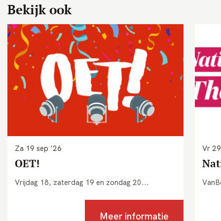
Bekijk ook
Za 19 sep '26
Vr 29
OET!
Nat
Vrijdag 18, zaterdag 19 en zondag 20...
VanBe
Meer informatie