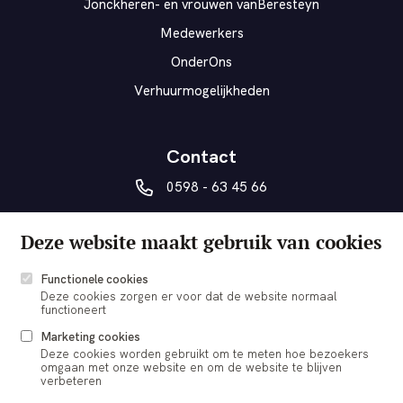
Jonckheren- en vrouwen vanBeresteyn
Medewerkers
OnderOns
Verhuurmogelijkheden
Contact
0598 - 63 45 66
vanberesteyn@veendam.nl
Deze website maakt gebruik van cookies
Museumplein 5a
9641 AD Veendam
Functionele cookies
Deze cookies zorgen er voor dat de website normaal
functioneert
Marketing cookies
Deze cookies worden gebruikt om te meten hoe bezoekers
omgaan met onze website en om de website te blijven
© 2026 vanBeresteyn Veendam
verbeteren