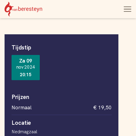
Theater
Open
Navigatie
vanBeresteyn
menu
overslaan
Informatie
Tijdstip
Za 09
nov 2024
20:15
Prijzen
Normaal
€ 19,50
Locatie
Nedmagzaal