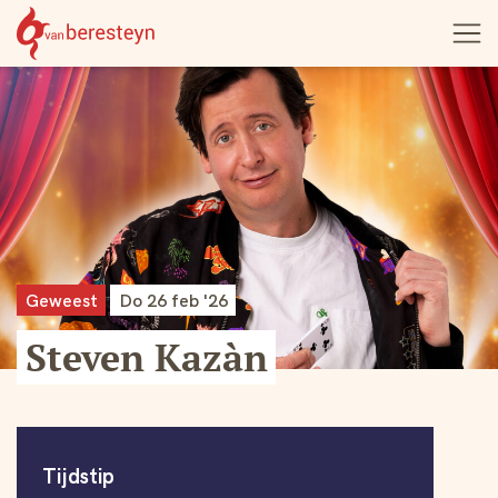
Theater
Open
Navigatie
vanBeresteyn
menu
overslaan
Geweest
Do 26 feb '26
Steven Kazàn
Informatie
Tijdstip