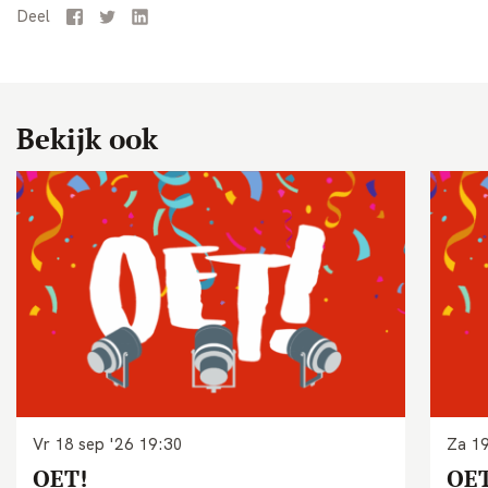
Deel
Facebook
Twitter
LinkedIn
Bekijk ook
Vr 18 sep '26
19:30
Za 19
OET!
OET