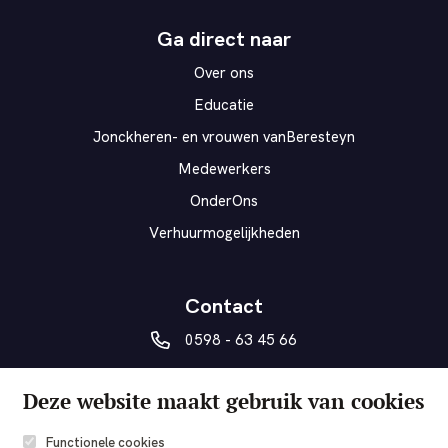
Ga direct naar
Over ons
Educatie
Jonckheren- en vrouwen vanBeresteyn
Medewerkers
OnderOns
Verhuurmogelijkheden
Contact
0598 - 63 45 66
vanberesteyn@veendam.nl
Deze website maakt gebruik van cookies
Museumplein 5a
9641 AD Veendam
Functionele cookies