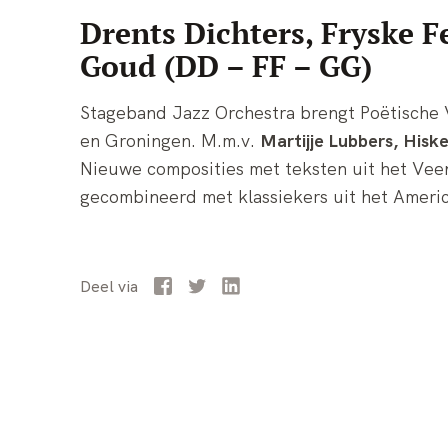
Drents Dichters, Fryske 
Goud (DD – FF – GG)
Stageband Jazz Orchestra brengt Poëtische 
en Groningen. M.m.v.
Martijje Lubbers, Hisk
Nieuwe composities met teksten uit het V
gecombineerd met klassiekers uit het Ameri
Facebook
Twitter
LinkedIn
Deel
via