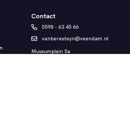
Contact
0598 - 63 45 66
vanberesteyn@veendam.nl
n
Museumplein 5a
9641 AD Veendam
Realisatie: Slash2