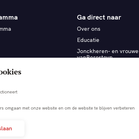
ramma
Ga direct naar
amma
Over ons
Educatie
Jonckheren- en vrouwe
vanBeresteyn
Medewerkers
ookies
OnderOns
Verhuurmogelijkheden
ctioneert
s omgaan met onze website en om de website te blijven verbeteren
slaan
Nieuwsbrief
Contact