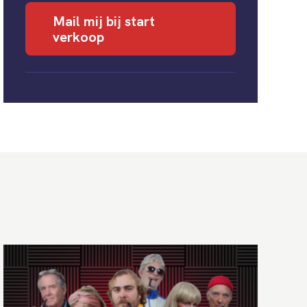
Mail mij bij start
verkoop