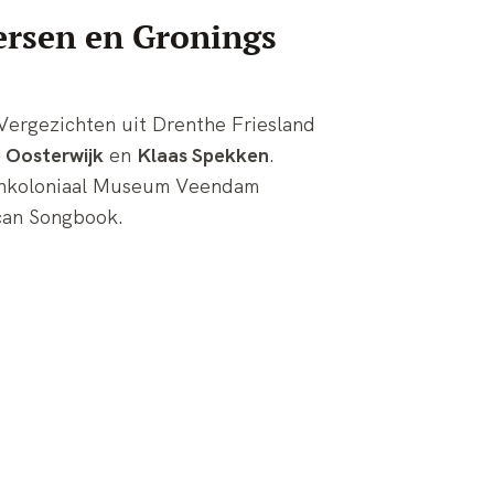
Fersen en Gronings
Vergezichten uit Drenthe Friesland
e Oosterwijk
en
Klaas Spekken
.
eenkoloniaal Museum Veendam
can Songbook.