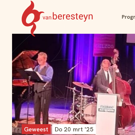
Navigatie
Prog
overslaan
Theater
vanBeresteyn
Geweest
Do 20 mrt '25