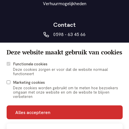
Verhuurmogelijkheden
Contact
0598 - 63 45 66
vanberesteyn@veendam.nl
Deze website maakt gebruik van cookies
Museumplein 5a
9641 AD Veendam
Functionele cookies
Deze cookies zorgen er voor dat de website normaal
functioneert
Marketing cookies
Deze cookies worden gebruikt om te meten hoe bezoekers
omgaan met onze website en om de website te blijven
© 2026 vanBeresteyn Veendam
verbeteren
Cookie voorkeuren
Alles accepteren
Nieuwsbrief
Contact