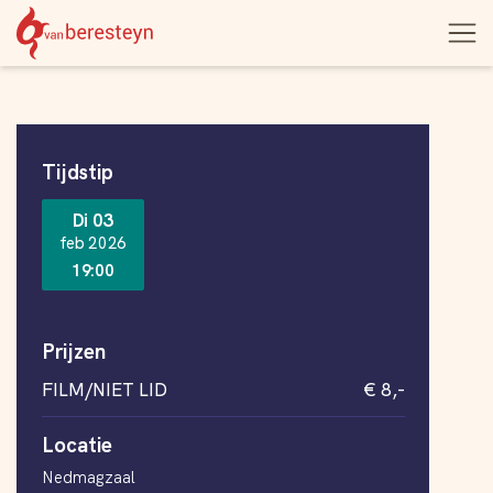
Theater
Open
Navigatie
vanBeresteyn
menu
overslaan
Informatie
Tijdstip
Di 03
feb 2026
19:00
Prijzen
FILM/NIET LID
€ 8,-
Locatie
Nedmagzaal