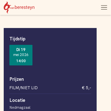
Theater
Open
Navigatie
vanBeresteyn
menu
overslaan
Informatie
Tijdstip
Di 19
mei 2026
14:00
Prijzen
FILM/NIET LID
€ 5,-
Locatie
Nedmagzaal