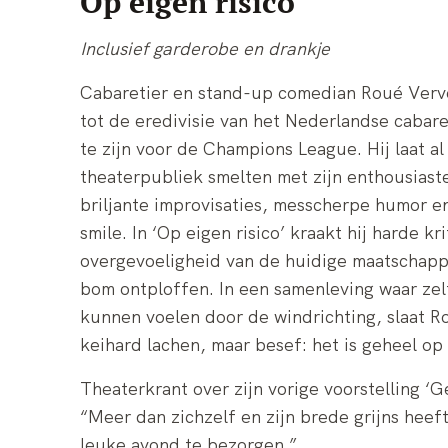
Op eigen risico
Inclusief garderobe en drankje
Cabaretier en stand-up comedian Roué Verv
tot de eredivisie van het Nederlandse cabaret.
te zijn voor de Champions League. Hij laat al
theaterpubliek smelten met zijn enthousiaste 
briljante improvisaties, messcherpe humor en
smile. In ‘Op eigen risico’ kraakt hij harde k
overgevoeligheid van de huidige maatschappi
bom ontploffen. In een samenleving waar zel
kunnen voelen door de windrichting, slaat 
keihard lachen, maar besef: het is geheel op 
Theaterkrant over zijn vorige voorstelling ‘
“Meer dan zichzelf en zijn brede grijns hee
leuke avond te bezorgen.”