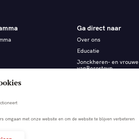
ramma
Ga direct naar
amma
Over ons
Educatie
Jonckheren- en vrouwe
vanBeresteyn
Medewerkers
ookies
OnderOns
Verhuurmogelijkheden
ctioneert
s omgaan met onze website en om de website te blijven verbeteren