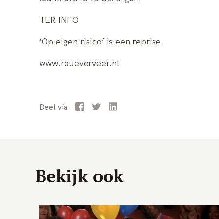
TER INFO
‘Op eigen risico’ is een reprise.
www.roueverveer.nl
Facebook
Twitter
LinkedIn
Deel
via
Bekijk ook