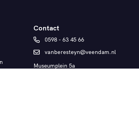
Contact
0598 - 63 45 66
vanberesteyn@veendam.nl
n
Museumplein 5a
9641 AD Veendam