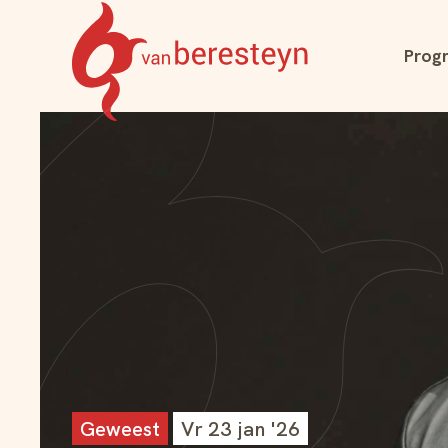
Navigatie
Prog
overslaan
Theater
vanBeresteyn
Geweest
Vr 23 jan '26