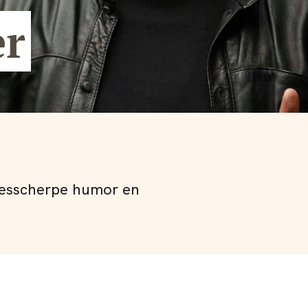
er
messcherpe humor en