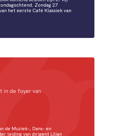
 zondagochtend. Zondag 27
van het eerste Café Klassiek van
t in de foyer van
an de Muziek-, Dans- en
r leiding van dirigent Lilian