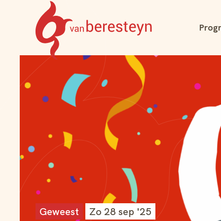
Navigatie
Prog
overslaan
Theater
vanBeresteyn
Geweest
Zo 28 sep '25