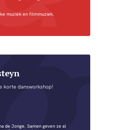
ieke muziek en filmmuziek.
steyn
ze korte dansworkshop!
ma de Jonge. Samen geven ze al