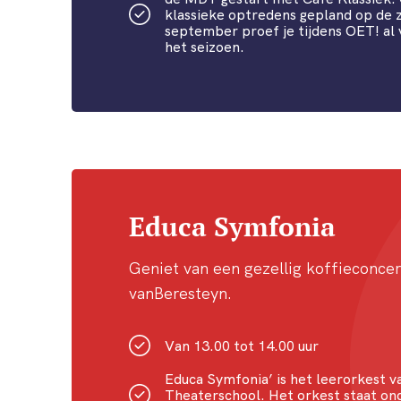
klassieke optredens gepland op de
september proef je tijdens OET! al 
het seizoen.
Educa Symfonia
Geniet van een gezellig koffieconcer
vanBeresteyn.
Van 13.00 tot 14.00 uur
Educa Symfonia’ is het leerorkest v
Theaterschool. Het orkest staat onde