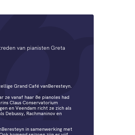
treden van pianisten Greta
zellige Grand Café vanBeresteyn.
r ze vanaf haar 8e pianoles had
Prins Claus Conservatorium
gen en Veendam richt ze zich als
als Debussy, Rachmaninov en
anBeresteyn in samenwerking met
ok komend seizoen zijn er vijf