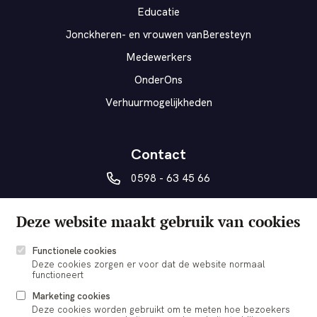
Educatie
Jonckheren- en vrouwen vanBeresteyn
Medewerkers
OnderOns
Verhuurmogelijkheden
Contact
0598 - 63 45 66
vanberesteyn@veendam.nl
Deze website maakt gebruik van cookies
Museumplein 5a
9641 AD Veendam
Functionele cookies
Deze cookies zorgen er voor dat de website normaal
functioneert
Marketing cookies
Deze cookies worden gebruikt om te meten hoe bezoekers