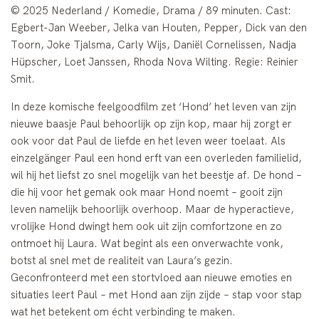
© 2025 Nederland / Komedie, Drama / 89 minuten. Cast:
Egbert-Jan Weeber, Jelka van Houten, Pepper, Dick van den
Toorn, Joke Tjalsma, Carly Wijs, Daniël Cornelissen, Nadja
Hüpscher, Loet Janssen, Rhoda Nova Wilting. Regie: Reinier
Smit.
In deze komische feelgoodfilm zet ‘Hond’ het leven van zijn
nieuwe baasje Paul behoorlijk op zijn kop, maar hij zorgt er
ook voor dat Paul de liefde en het leven weer toelaat. Als
einzelgänger Paul een hond erft van een overleden familielid,
wil hij het liefst zo snel mogelijk van het beestje af. De hond –
die hij voor het gemak ook maar Hond noemt – gooit zijn
leven namelijk behoorlijk overhoop. Maar de hyperactieve,
vrolijke Hond dwingt hem ook uit zijn comfortzone en zo
ontmoet hij Laura. Wat begint als een onverwachte vonk,
botst al snel met de realiteit van Laura’s gezin.
Geconfronteerd met een stortvloed aan nieuwe emoties en
situaties leert Paul – met Hond aan zijn zijde – stap voor stap
wat het betekent om écht verbinding te maken.