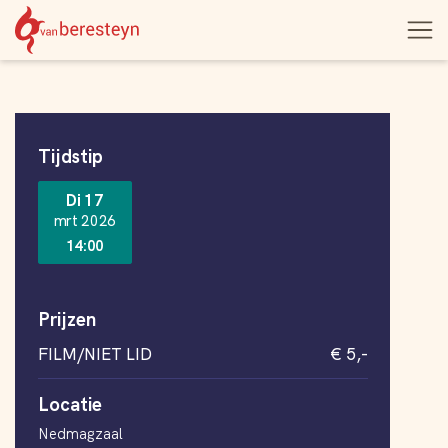
Theater
Open
Navigatie
vanBeresteyn
menu
overslaan
Informatie
Tijdstip
Di 17
mrt 2026
14:00
Prijzen
FILM/NIET LID
€ 5,-
Locatie
Nedmagzaal