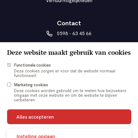
Verhuurmogelijkheden
Contact
0598 - 63 45 66
vanberesteyn@veendam.nl
Deze website maakt gebruik van cookies
Museumplein 5a
9641 AD Veendam
Functionele cookies
Deze cookies zorgen er voor dat de website normaal
functioneert
Marketing cookies
Deze cookies worden gebruikt om te meten hoe bezoekers
omgaan met onze website en om de website te blijven
© 2026 vanBeresteyn Veendam
verbeteren
Cookie voorkeuren
Alles accepteren
Nieuwsbrief
Contact
Instelling opslaan