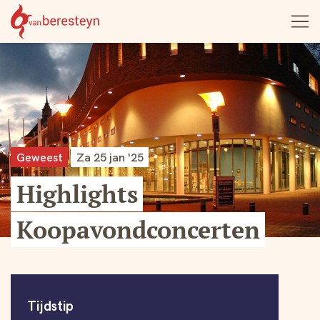
Theater
Open
Navigatie
vanBeresteyn
menu
overslaan
Geweest
Za 25 jan '25
Highlights
Koopavondconcerten
Informatie
Tijdstip