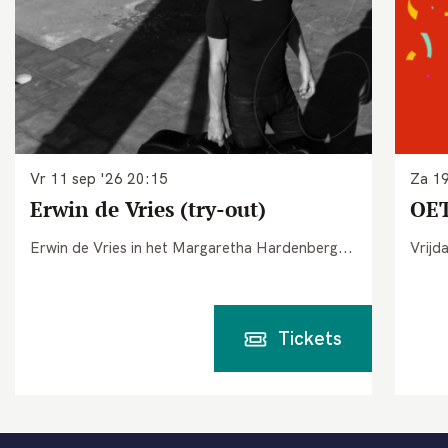
Vr 11 sep '26
20:15
Za 19
Erwin de Vries (try-out)
OET
Erwin de Vries in het Margaretha Hardenberg...
Vrijd
Tickets