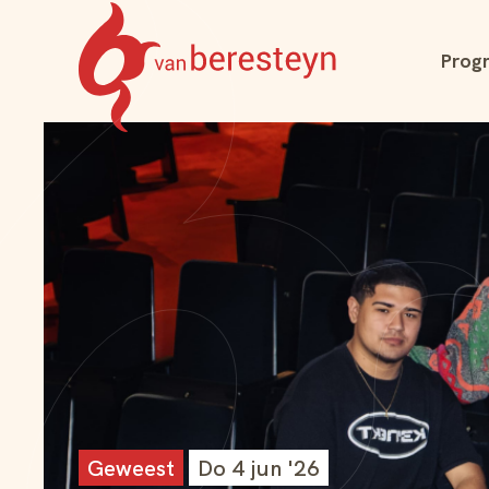
Navigatie
Prog
overslaan
Theater
vanBeresteyn
Geweest
Do 4 jun '26