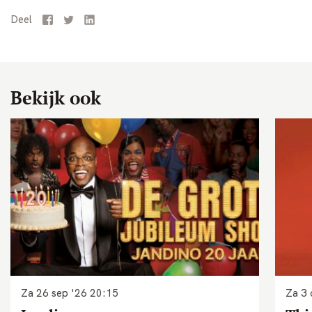
Deel
Facebook
Twitter
LinkedIn
Bekijk ook
Za 26 sep '26
20:15
Za 3 