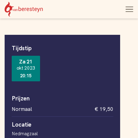
Theater
Open
Navigatie
vanBeresteyn
menu
overslaan
Informatie
Tijdstip
Za 21
okt 2023
20:15
Prijzen
Normaal
€ 19,50
Locatie
Nedmagzaal