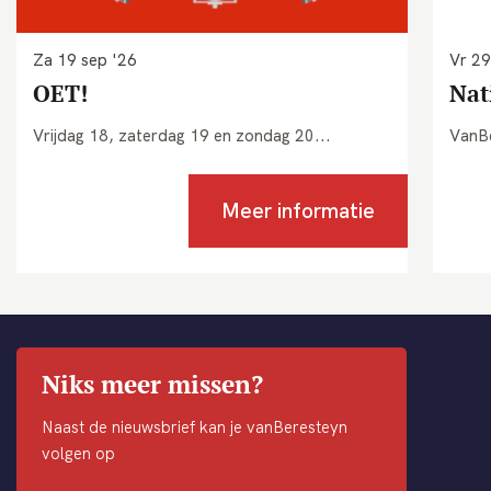
Za 19 sep '26
Vr 29
OET!
Nat
Vrijdag 18, zaterdag 19 en zondag 20...
VanBe
Meer informatie
Niks meer missen?
Naast de nieuwsbrief kan je vanBeresteyn
volgen op