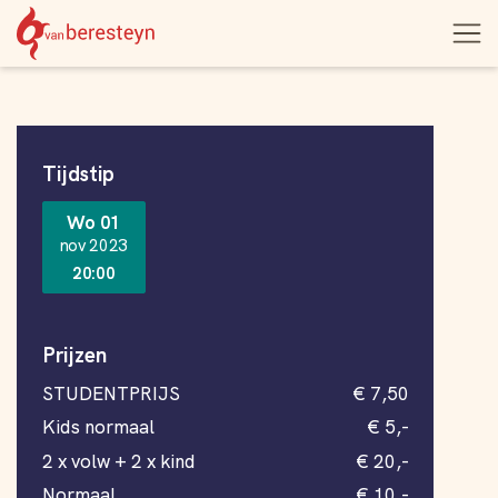
Theater
Open
Navigatie
vanBeresteyn
menu
overslaan
Informatie
Tijdstip
Wo 01
nov 2023
20:00
Prijzen
STUDENTPRIJS
€ 7,50
Kids normaal
€ 5,-
2 x volw + 2 x kind
€ 20,-
Normaal
€ 10,-