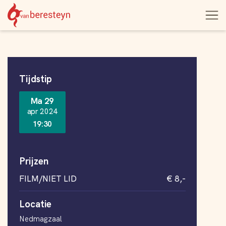
Theater
Open
Navigatie
vanBeresteyn
menu
overslaan
Informatie
Tijdstip
Ma 29
apr 2024
19:30
Prijzen
FILM/NIET LID
€ 8,-
Locatie
Nedmagzaal