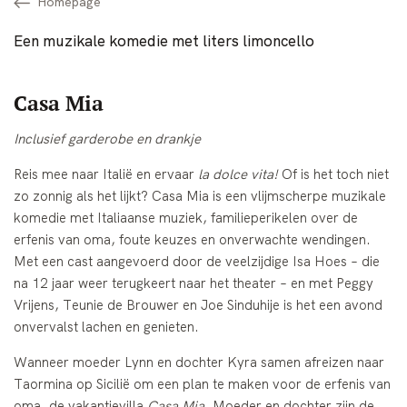
Homepage
Een muzikale komedie met liters limoncello
Casa Mia
Inclusief garderobe en drankje
Reis mee naar Italië en ervaar
la dolce vita!
Of is het toch niet
zo zonnig als het lijkt? Casa Mia is een vlijmscherpe muzikale
komedie met Italiaanse muziek, familieperikelen over de
erfenis van oma, foute keuzes en onverwachte wendingen.
Met een cast aangevoerd door de veelzijdige Isa Hoes – die
na 12 jaar weer terugkeert naar het theater – en met Peggy
Vrijens, Teunie de Brouwer en Joe Sinduhije is het een avond
onvervalst lachen en genieten.
Wanneer moeder Lynn en dochter Kyra samen afreizen naar
Taormina op Sicilië om een plan te maken voor de erfenis van
oma, de vakantievilla
Casa Mia
. Moeder en dochter zijn de