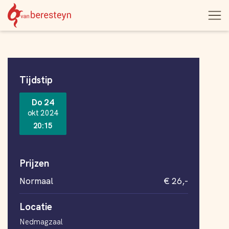
Theater
Open
Navigatie
vanBeresteyn
menu
overslaan
Informatie
Tijdstip
Do 24
okt 2024
20:15
Prijzen
Normaal
€ 26,-
Locatie
Nedmagzaal