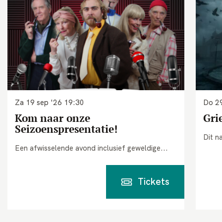
Za 19 sep '26
19:30
Do 29
Kom naar onze
Gri
Seizoenspresentatie!
Dit n
Een afwisselende avond inclusief geweldige...
Tickets