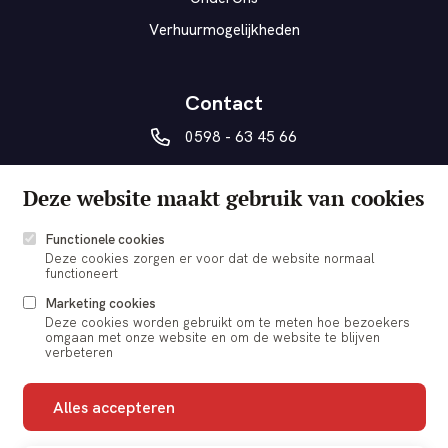
Verhuurmogelijkheden
Contact
0598 - 63 45 66
vanberesteyn@veendam.nl
Deze website maakt gebruik van cookies
Museumplein 5a
9641 AD Veendam
Functionele cookies
Deze cookies zorgen er voor dat de website normaal
functioneert
Marketing cookies
Deze cookies worden gebruikt om te meten hoe bezoekers
omgaan met onze website en om de website te blijven
© 2026 vanBeresteyn Veendam
verbeteren
Cookie voorkeuren
Alles accepteren
Nieuwsbrief
Contact