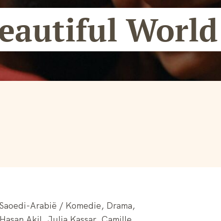
eautiful World
 Saoedi-Arabië / Komedie, Drama,
asan Akil, Julia Kassar, Camille