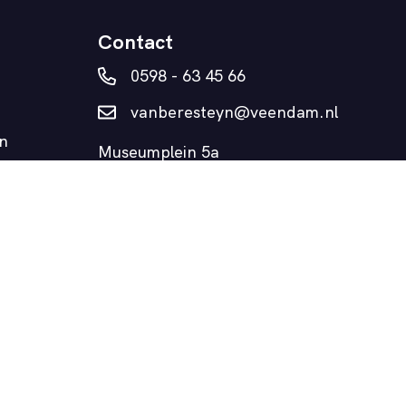
Contact
0598 - 63 45 66
vanberesteyn@veendam.nl
n
Museumplein 5a
9641 AD Veendam
Realisatie: Slash2