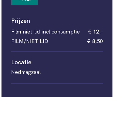
Prijzen
Film niet-lid incl consumptie
€ 12,-
FILM/NIET LID
€ 8,50
Locatie
Nedmagzaal