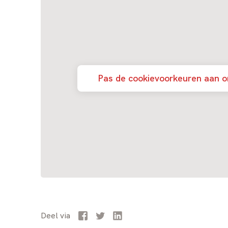
Pas de cookievoorkeuren aan o
Facebook
Twitter
LinkedIn
Deel
via