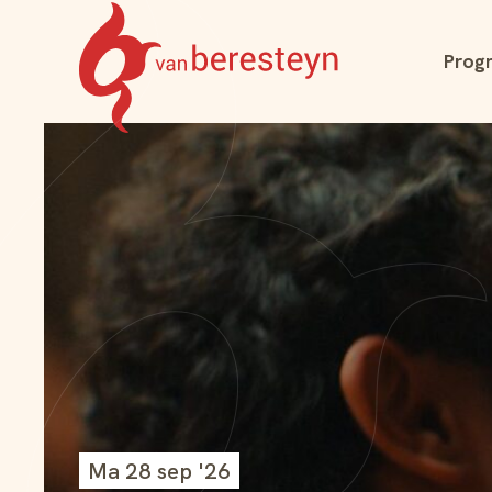
Navigatie
Prog
overslaan
Theater
vanBeresteyn
Ma 28 sep '26