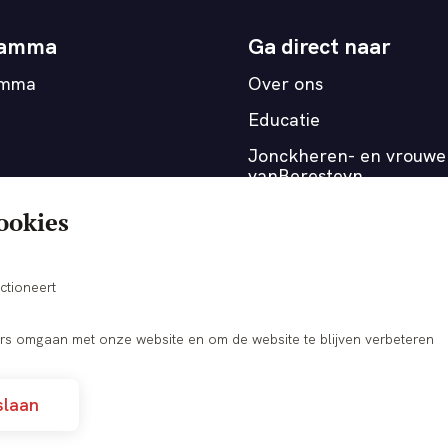
ramma
Ga direct naar
amma
Over ons
Educatie
Jonckheren- en vrouwe
vanBeresteyn
Medewerkers
ookies
OnderOns
Verhuurmogelijkheden
ctioneert
s omgaan met onze website en om de website te blijven verbeteren
slaan
Nieuwsbrief
Contact