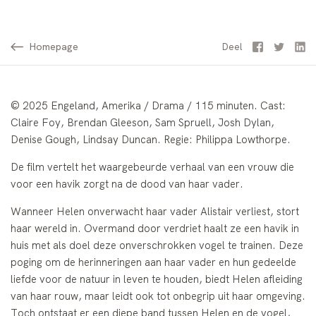
Homepage
Facebook
Twitter
Li
Deel
© 2025 Engeland, Amerika / Drama / 115 minuten. Cast:
Claire Foy, Brendan Gleeson, Sam Spruell, Josh Dylan,
Denise Gough, Lindsay Duncan. Regie: Philippa Lowthorpe.
De film vertelt het waargebeurde verhaal van een vrouw die
voor een havik zorgt na de dood van haar vader.
Wanneer Helen onverwacht haar vader Alistair verliest, stort
haar wereld in. Overmand door verdriet haalt ze een havik in
huis met als doel deze onverschrokken vogel te trainen. Deze
poging om de herinneringen aan haar vader en hun gedeelde
liefde voor de natuur in leven te houden, biedt Helen afleiding
van haar rouw, maar leidt ook tot onbegrip uit haar omgeving.
Toch ontstaat er een diepe band tussen Helen en de vogel,