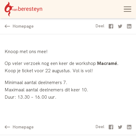
Theater
Open
Navigatie
vanBeresteyn
menu
overslaan
Homepage
Facebook
Twitter
Li
Deel
Knoop met ons mee!
Op veler verzoek nog een keer de workshop
Macramé.
Koop je ticket voor 22 augustus. Vol is vol!
Minimaal aantal deelnemers 7.
Maximaal aantal deelnemers dit keer 10.
Duur: 13.30 – 16.00 uur.
Homepage
Facebook
Twitter
Li
Deel