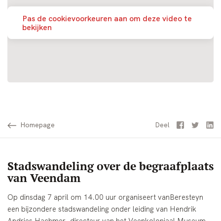
Pas de cookievoorkeuren aan om deze video te
bekijken
Homepage
Facebook
Twitter
Li
Deel
Stadswandeling over de begraafplaats
van Veendam
Op dinsdag 7 april om 14.00 uur organiseert
vanBeresteyn
een bijzondere stadswandeling onder leiding van
Hendrik
Andries Hachmer
, directeur van het
Veenkoloniaal Museum
.