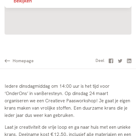
bekijken
Homepage
Facebook
Twitter
Li
Deel
Iedere dinsdagmiddag om 14:00 uur is het tijd voor
‘OnderOns’ in vanBeresteyn. Op dinsdag 24 maart
organiseren we een Creatieve Paasworkshop! Je gaat je eigen
krans maken van vrolijke stoffen. Een duurzame krans die je
ieder jaar dus weer kan gebruiken.
Laat je creativiteit de vrije loop en ga naar huis met een unieke
krans. Deelname kost €12,50, inclusief alle materialen en een