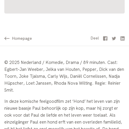
Homepage
Facebook
Twitter
Li
Deel
© 2025 Nederland / Komedie, Drama / 89 minuten. Cast:
Egbert-Jan Weeber, Jelka van Houten, Pepper, Dick van den
Toorn, Joke Tjalsma, Carly Wijs, Daniël Cornelissen, Nadja
Hüpscher, Loet Janssen, Rhoda Nova Wilting. Regie: Reinier
Smit.
In deze komische feelgoodfilm zet ‘Hond’ het leven van zijn
nieuwe baasje Paul behoorlijk op zijn kop, maar hij zorgt er
ook voor dat Paul de liefde en het leven weer toelaat. Als
einzelgänger Paul een hond erft van een overleden familielid,
wil hij het liefst zo snel mogelijk van het beestje af. De hond –