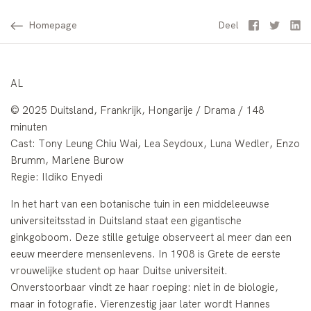
Homepage
Facebook
Twitter
Li
Deel
AL
© 2025 Duitsland, Frankrijk, Hongarije / Drama / 148
minuten
Cast: Tony Leung Chiu Wai, Lea Seydoux, Luna Wedler, Enzo
Brumm, Marlene Burow
Regie: Ildiko Enyedi
In het hart van een botanische tuin in een middeleeuwse
universiteitsstad in Duitsland staat een gigantische
ginkgoboom. Deze stille getuige observeert al meer dan een
eeuw meerdere mensenlevens. In 1908 is Grete de eerste
vrouwelijke student op haar Duitse universiteit.
Onverstoorbaar vindt ze haar roeping: niet in de biologie,
maar in fotografie. Vierenzestig jaar later wordt Hannes