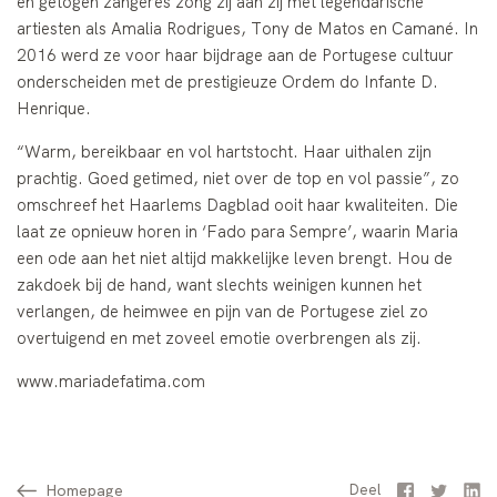
en getogen zangeres zong zij aan zij met legendarische
artiesten als Amalia Rodrigues, Tony de Matos en Camané. In
2016 werd ze voor haar bijdrage aan de Portugese cultuur
onderscheiden met de prestigieuze Ordem do Infante D.
Henrique.
“Warm, bereikbaar en vol hartstocht. Haar uithalen zijn
prachtig. Goed getimed, niet over de top en vol passie”, zo
omschreef het Haarlems Dagblad ooit haar kwaliteiten. Die
laat ze opnieuw horen in ‘Fado para Sempre’, waarin Maria
een ode aan het niet altijd makkelijke leven brengt. Hou de
zakdoek bij de hand, want slechts weinigen kunnen het
verlangen, de heimwee en pijn van de Portugese ziel zo
overtuigend en met zoveel emotie overbrengen als zij.
www.mariadefatima.com
Homepage
Facebook
Twitter
Li
Deel