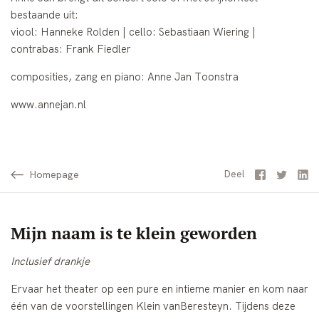
bestaande uit:
viool: Hanneke Rolden | cello: Sebastiaan Wiering |
contrabas: Frank Fiedler
composities, zang en piano: Anne Jan Toonstra
www.annejan.nl
Homepage
Facebook
Twitter
Li
Deel
Mijn naam is te klein geworden
Inclusief drankje
Ervaar het theater op een pure en intieme manier en kom naar
één van de voorstellingen Klein vanBeresteyn. Tijdens deze