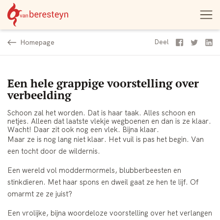
Theater
Open
Navigatie
vanBeresteyn
menu
overslaan
Homepage
Facebook
Twitter
Li
Deel
Een hele grappige voorstelling over
verbeelding
Schoon zal het worden. Dat is haar taak. Alles schoon en
netjes. Alleen dat laatste vlekje wegboenen en dan is ze klaar.
Wacht! Daar zit ook nog een vlek. Bijna klaar.
Maar ze is nog lang niet klaar. Het vuil is pas het begin. Van
een tocht door de wildernis.
Een wereld vol moddermormels, blubberbeesten en
stinkdieren. Met haar spons en dweil gaat ze hen te lijf. Of
omarmt ze ze juist?
Een vrolijke, bijna woordeloze voorstelling over het verlangen