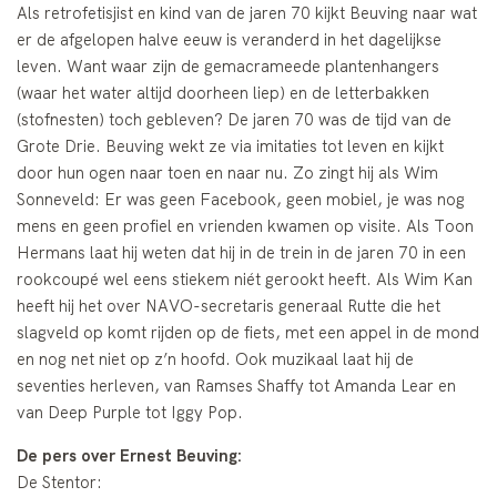
Als retrofetisjist en kind van de jaren 70 kijkt Beuving naar wat
er de afgelopen halve eeuw is veranderd in het dagelijkse
leven. Want waar zijn de gemacrameede plantenhangers
(waar het water altijd doorheen liep) en de letterbakken
(stofnesten) toch gebleven? De jaren 70 was de tijd van de
Grote Drie. Beuving wekt ze via imitaties tot leven en kijkt
door hun ogen naar toen en naar nu. Zo zingt hij als Wim
Sonneveld: Er was geen Facebook, geen mobiel, je was nog
mens en geen profiel en vrienden kwamen op visite. Als Toon
Hermans laat hij weten dat hij in de trein in de jaren 70 in een
rookcoupé wel eens stiekem niét gerookt heeft. Als Wim Kan
heeft hij het over NAVO-secretaris generaal Rutte die het
slagveld op komt rijden op de fiets, met een appel in de mond
en nog net niet op z’n hoofd. Ook muzikaal laat hij de
seventies herleven, van Ramses Shaffy tot Amanda Lear en
van Deep Purple tot Iggy Pop.
De pers over Ernest Beuving:
De Stentor: