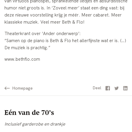
van virtuoos pianospel, sprankelende liedjes en absurdistische
humor niet groots is. In ‘Zoveel meer’ staat een ding vast: bij
deze nieuwe voorstelling krijg je méér. Meer cabaret. Meer
klassieke muziek. Veel meer Beth & Flo!
Theaterkrant over ‘Ander onderwerp’:
“Samen op de piano is Beth & Flo het allerfijnste wat er is. (…)
De muziek is prachtig.”
www.bethflo.com
Homepage
Facebook
Twitter
Li
Deel
Eén van de 70’s
Inclusief garderobe en drankje