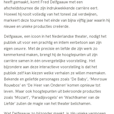
heeft gemaakt, komt Fred Delfgaauw met een
afscheidstournee die zijn indrukwekkende carrière eert.
Hoewel hij nooit volledig van het toneel zal verdwijnen,
markeert deze tournee het einde van bijna vijftig jaar waarin hij
nieuwe en unieke producties creëerde.
Delfgaauw, een icoon in het Nederlandse theater, nodigt het
publiek uit voor een prachtig en intiem eerbetoon aan zijn
eigen oeuvre. Met de precisie en liefde die zijn werk zo
kenmerkend maken, brengt hij de hoogtepunten uit zijn
carrière samen in één onvergetelijke voorstelling. Het
bijzondere aan deze interactieve voorstelling is dat het
publiek zelf kan kiezen welke verhalen ze willen meemaken.
Bekende en geliefde personages zoals ‘De Baby’, ‘Mevrouw
Rouwbos’ en ‘De Heer van Onderen’ komen opnieuw tot
leven. Maar ook hoogtepunten uit bekroonde producties
zoals ‘Mozart’, ‘Paradijsvogels’ en ‘Wachtkamer van de
Liefde’ zullen de magie van het theater belichamen.
Wat Delfgaauw zo bijzonder maakt, is zijn unieke vermogen