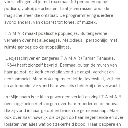
voorstellingen zit je met maximaal 50 personen op het
podium, vlakbij de artiesten. Laat je verrassen door de
magische sfeer die ontstaat. De programmering is iedere
avond anders, van cabaret tot toneel of muziek.
T A M A R maakt poëtische popliedjes. Buitengewone
verhalen over het alledaagse. Melodieus, persoonlijk, met
ruimte genoeg op de stippellijntjes.
Liedjesschrijver en zangeres T A M A R (Tamar Tanasale,
1984) heeft zichzelf bevrijd. Eenmaal buiten de muren van
haar geloof, de kerk en relatie vond ze angst, verdriet en
eenzaamheid. Maar ook nog meer liefde, levenslust, vrijheid
en autonomie. Ze vond haar wortels dichterbij dan verwacht.
In ‘Mijn naam is te klein geworden’ vertelt en zingt T A M A R
over opgroeien met zorgen over haar moeder en de houvast
die zij vond in haar geloof en binnen de gemeenschap. Maar
ook over haar huwelijk die begon op haar negentiende en over
loslaten van alles wat ooit zekerheid bood. Haar dappere en