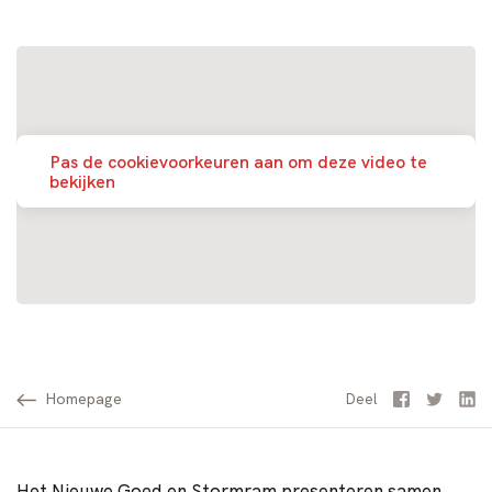
Pas de cookievoorkeuren aan om deze video te
bekijken
Homepage
Facebook
Twitter
Li
Deel
Het Nieuwe Goed en Stormram presenteren samen