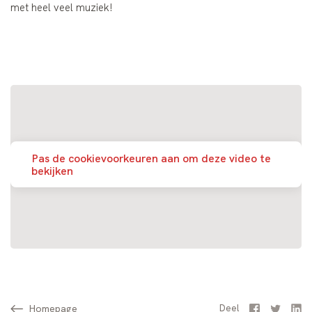
met heel veel muziek!
Pas de cookievoorkeuren aan om deze video te
bekijken
Homepage
Facebook
Twitter
Li
Deel