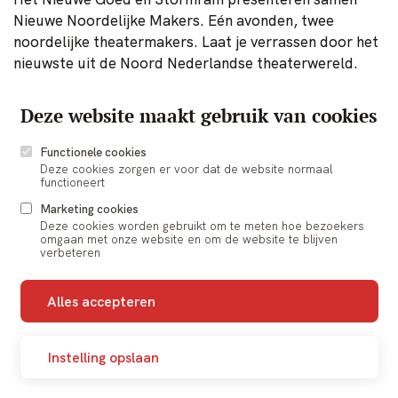
Nieuwe Noordelijke Makers. Eén avonden, twee
noordelijke theatermakers. Laat je verrassen door het
nieuwste uit de Noord Nederlandse theaterwereld.
Het Nieuwe Goed en Stormram op één avond
Deze website maakt gebruik van cookies
Platform Stormram presenteert nieuwe noordelijke
makers. Het Nieuwe Goed doet dat ook. Op 23 mei
Functionele cookies
Deze cookies zorgen er voor dat de website normaal
komen beide komen beide initiatieven samen in
functioneert
vanBeresteyn. Op deze avond zie je naast Erik de Boer
Marketing cookies
namens Stormram, ook de makers van Het Nieuwe
Deze cookies worden gebruikt om te meten hoe bezoekers
Goed.
omgaan met onze website en om de website te blijven
verbeteren
HET NIEUWE GOED
Alles accepteren
‘Als de dag van gisteren’
Weet je het nog? Romantiek, vervreemding en ontwrichting
Instelling opslaan
door nostalgie;
Als de dag van gisteren.
Wordt in fragmenten