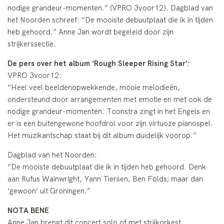
nodige grandeur-momenten.” (VPRO 3voor12). Dagblad van
het Noorden schreef: “De mooiste debuutplaat die ik in tijden
heb gehoord.” Anne Jan wordt begeleid door zijn
strijkerssectie.
De pers over het album ‘Rough Sleeper Rising Star’:
VPRO 3voor12:
“Heel veel beeldenopwekkende, mooie melodieën,
ondersteund door arrangementen met emotie en met ook de
nodige grandeur-momenten. Toonstra zingt in het Engels en
er is een buitengewone hoofdrol voor zijn virtuoze pianospel.
Het muzikantschap staat bij dit album duidelijk voorop.”
Dagblad van het Noorden:
“De mooiste debuutplaat die ik in tijden heb gehoord. Denk
aan Rufus Wainwright, Yann Tiersen, Ben Folds; maar dan
‘gewoon’ uit Groningen.”
NOTA BENE
Anne Jan brengt dit concert solo of met strijkorkest