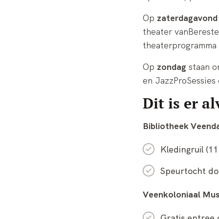
Op
zaterdagavond
theater vanBereste
theaterprogramma 
Op
zondag
staan o
en JazzProSessies
Dit is er a
Bibliotheek Veen
Kledingruil (1
Speurtocht doo
Veenkoloniaal Mu
Gratis entree