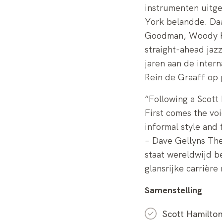
instrumenten uitge
York belandde. Daa
Goodman, Woody H
straight-ahead jaz
jaren aan de intern
Rein de Graaff op 
“Following a Scott H
First comes the vo
informal style and
– Dave Gellyns The
staat wereldwijd b
glansrijke carrièr
Samenstelling
Scott Hamilto