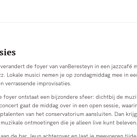
sies
verandert de foyer van vanBeresteyn in een jazzcafé
azz. Lokale musici nemen je op zondagmiddag mee in ee
n verrassende improvisaties.
de foyer ontstaat een bijzondere sfeer: dichtbij de muz
concert gaat de middag over in een open sessie, waari
ptalenten van het conservatorium aansluiten. Dan krijgt
 muzikale ontmoetingen die je alleen live kunt beleven
 aan de bar, leun achterover en laat je meevoeren tijd