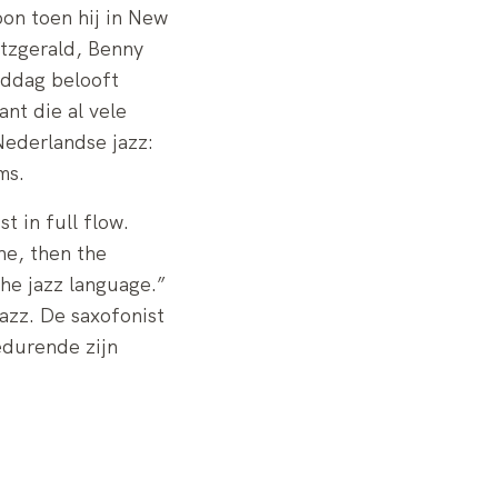
on toen hij in New
itzgerald, Benny
ddag belooft
nt die al vele
Nederlandse jazz:
ms.
t in full flow.
ne, then the
he jazz language.”
azz. De saxofonist
edurende zijn