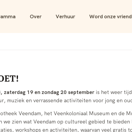
ramma
Over
Verhuur
Word onze vriend
OET!
,
zaterdag 19 en zondag 20 september
is het weer tij
r, muziek en verrassende activiteiten voor jong en ou
iotheek Veendam, het Veenkoloniaal Museum en de Mu
n we zien wat Veendam op cultureel gebied te bieden 
ties, workshops en activiteiten, waarvan veel gratis to