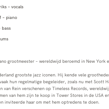
iks – vocals
f – piano
– bass
rums
ano grootmeester – wereldwijd beroemd in New York e
derland grootste jazz iconen. Hij kende vele groothede
vaak hun regelmatige begeleider, zoals nu met Scott Ha
n van Rein verschenen op Timeless Records, wereldwij
amen van hem zijn te koop in Tower Stores in de USA en
en inviteerde haar om met hem optredens te doen.