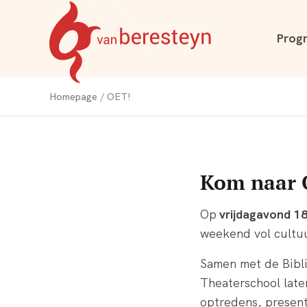
Navigatie
Prog
overslaan
Theater
vanBeresteyn
Homepage
OET!
Kom naar 
Op
vrijdagavond 18
weekend vol cultuu
Samen met de Bibl
Theaterschool late
optredens, presenta