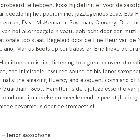
probeerd te hebben, koos hij definitief voor de saxofo
r deelde hij het podium met jazzlegendes zoals Ella F
erman, Dave McKenna en Rosemary Clooney. Deze mi
z van het allerhoogste niveau, gebracht door een muzika
ationale top staat. Begeleid door de fine fleur van de 
piano, Marius Beets op contrabas en Eric Ineke op dru
amilton solo is like listening to a great conversationalis
ice, the inimitable, assured sound of his tenor saxopho
 finally the amazing fluency and eloquent command of t
 Guardian. Scott Hamilton is de tijdloze essentie van j
ekend om zijn unieke en meeslepende speelstijl, die g
e mede gevormd is door de trompettist.
n – tenor saxophone