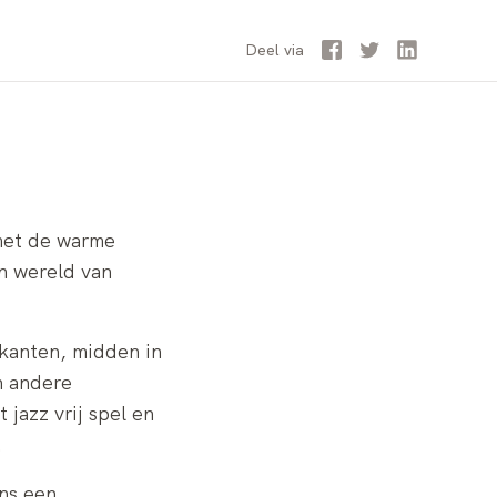
Facebook
Twitter
LinkedIn
Deel
via
 met de warme
n wereld van
ikanten, midden in
n andere
 jazz vrij spel en
.
ens een