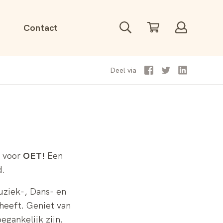
Zoeken
Winkelwagen
Account
Contact
Facebook
Twitter
LinkedIn
Deel
via
d voor
OET!
Een
d.
ziek-, Dans- en
heeft. Geniet van
egankelijk zijn.