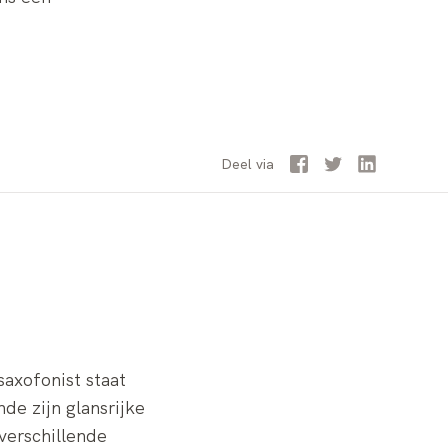
Facebook
Twitter
LinkedIn
Deel
via
saxofonist staat
de zijn glansrijke
verschillende