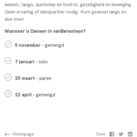
walsen, tango, quickstep en foxtrot, gezelligheid en beweging.
Geen ervaring of danspartner nodig. Kom gewoon langs en
doe mee!
Wanneer is Dansen in vanBeresteyn?
5 november
– gemengd
7 januari
– solo
25 maart
– paren
22 april
– gemengd
Homepage
Facebook
Twitter
Li
Deel