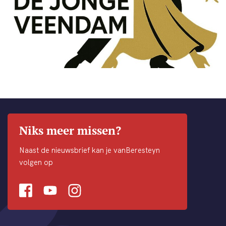
Niks meer missen?
Naast de nieuwsbrief kan je vanBeresteyn
volgen op
Facebook
Youtube
Instagram