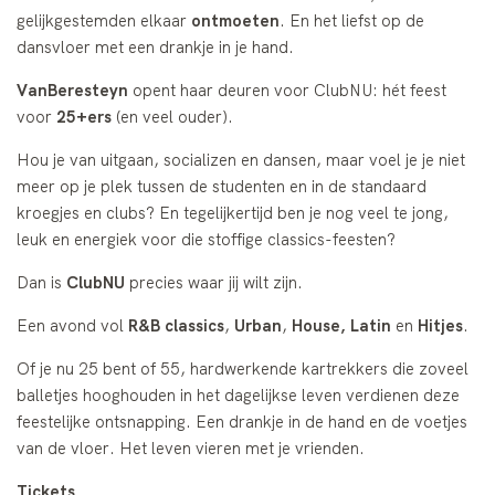
gelijkgestemden elkaar
ontmoeten
. En het liefst op de
dansvloer met een drankje in je hand.
VanBeresteyn
opent haar deuren voor ClubNU: hét feest
voor
25+ers
(en veel ouder).
Hou je van uitgaan, socializen en dansen, maar voel je je niet
meer op je plek tussen de studenten en in de standaard
kroegjes en clubs? En tegelijkertijd ben je nog veel te jong,
leuk en energiek voor die stoffige classics-feesten?
Dan is
ClubNU
precies waar jij wilt zijn.
Een avond vol
R&B classics
,
Urban
,
House, Latin
en
Hitjes
.
Of je nu 25 bent of 55, hardwerkende kartrekkers die zoveel
balletjes hooghouden in het dagelijkse leven verdienen deze
feestelijke ontsnapping. Een drankje in de hand en de voetjes
van de vloer. Het leven vieren met je vrienden.
Tickets