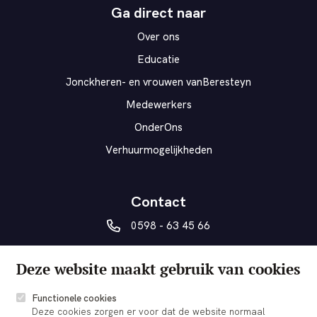
Ga direct naar
Over ons
Educatie
Jonckheren- en vrouwen vanBeresteyn
Medewerkers
OnderOns
Verhuurmogelijkheden
Contact
0598 - 63 45 66
vanberesteyn@veendam.nl
Deze website maakt gebruik van cookies
Museumplein 5a
9641 AD Veendam
Functionele cookies
Deze cookies zorgen er voor dat de website normaal