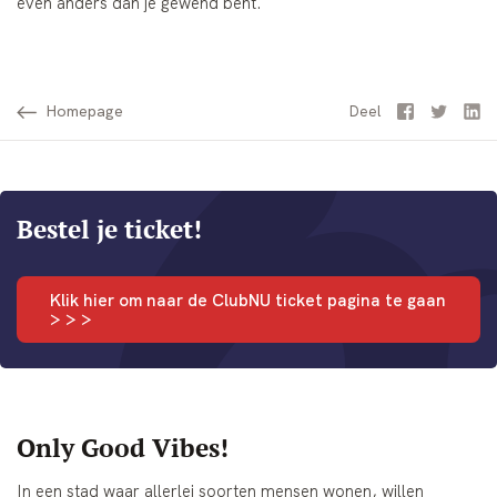
even anders dan je gewend bent.
Homepage
Facebook
Twitter
Li
Deel
Bestel je ticket!
Klik hier om naar de ClubNU ticket pagina te gaan
> > >
Only Good Vibes!
In een stad waar allerlei soorten mensen wonen, willen